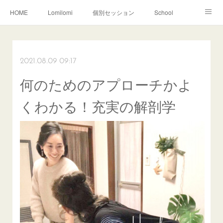
HOME
Lomilomi
個別セッション
School
About Hoapili
お客様の声|Q&A
受講生の声|Q&A
School無料説明会
2021.08.09 09:17
何のためのアプローチかよ
くわかる！充実の解剖学