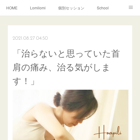
HOME
Lomilomi
個別セッション
School
About Hoapili
お客様の声|Q&A
受講生の声|Q&A
School無料説明会
2021.08.27 04:50
「治らないと思っていた首
肩の痛み、治る気がしま
す！」