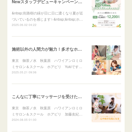
Newスタッフデビューキャンペーンはじまります！
&nbsp;街路樹の緑が日に日に濃くなり夏が近
づいているのを感じます✨&nbsp;&nbsp;ホ…
2025.06.02 04:22
施術以外の人間力が魅力！多才なホアピリスタッフ
東京 御茶ノ水 秋葉原 ハワイアンロミロ
ミサロン＆スクール ホアピリ Yukiです…
2025.05.21 09:06
こんなに丁寧にマッサージを受けたのは初めて
東京 御茶ノ水 秋葉原 ハワイアンロミロ
ミサロン＆スクール ホアピリ 加藤友紀…
2024.08.05 01:00