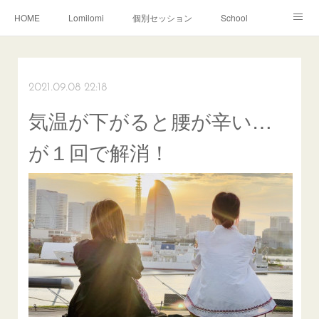
HOME
Lomilomi
個別セッション
School
About Hoapili
お客様の声|Q&A
受講生の声|Q&A
School無料説明会
2021.09.08 22:18
気温が下がると腰が辛い…
が１回で解消！