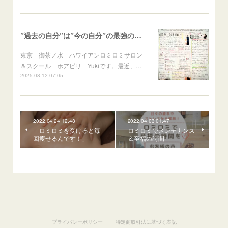
”過去の自分”は”今の自分”の最強の応援団！
東京 御茶ノ水 ハワイアンロミロミサロン
＆スクール ホアピリ Yukiです。最近、…
2025.08.12 07:05
2022.04.24 12:48
2022.04.03 01:47
「ロミロミを受けると毎
ロミロミでメンテナンス
回痩せるんです！」
＆至福の時間
プライバシーポリシー
特定商取引法に基づく表記