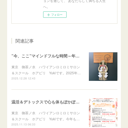
ョンを通して、 あなたらしく満ちる人生
へ。
フォロー
関連記事
”今、ここ”マインドフルな時間～年末のご挨拶～
東京 御茶ノ水 ハワイアンロミロミサロン
＆スクール ホアピリ Yukiです。2025年…
2025.12.28 12:43
温活＆デトックスで心も体もぽかぽかに♪冬のスペシャルメニュー
東京 御茶ノ水 ハワイアンロミロミサロン
＆スクール ホアピリ Yukiです。今年も…
2025.11.13 06:33