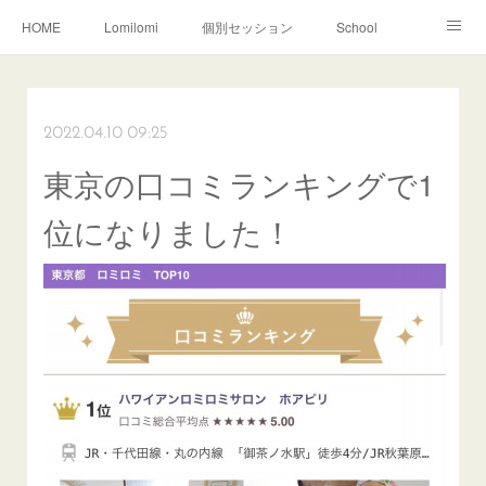
HOME
Lomilomi
個別セッション
School
About Hoapili
お客様の声|Q&A
受講生の声|Q&A
School無料説明会
2022.04.10 09:25
東京の口コミランキングで1
位になりました！