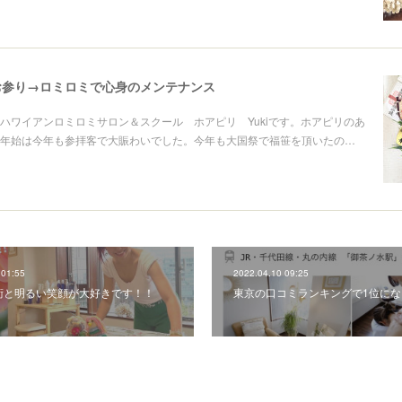
お参り→ロミロミで心身のメンテナンス
ハワイアンロミロミサロン＆スクール ホアピリ Yukiです。ホアピリのあ
年始は今年も参拝客で大賑わいでした。今年も大国祭で福笹を頂いたの…
 01:55
2022.04.10 09:25
術と明るい笑顔が大好きです！！
東京の口コミランキングで1位にな