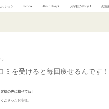
セッション
School
About Hoapili
お客様の声|Q&A
受講生
:48
ロミを受けると毎回痩せるんです
お客様の声に載せてね！」
をくださったお客様。