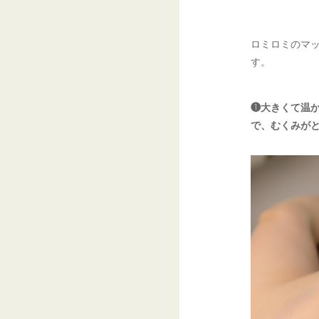
ロミロミのマ
す。
❶大きくて温
で、むくみが