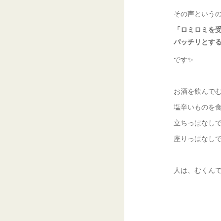
その声という
「ロミロミを
パッチリとす
です✨
お酒を飲んで
塩辛いものを
立ちっぱなし
座りっぱなし
人は、むくん