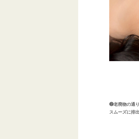
❷老廃物の通
スムーズに排