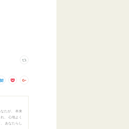
なたが、 本来
れ、 心地よく
、 あなたらし