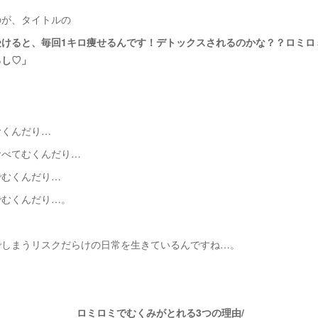
のが、タイトルの
受けると、毎回1キロ痩せるんです！デトックスされるのかな？？ロミロ
るし♡」
むくんだり…
食べてむくんだり…
でむくんだり…
でむくんだり…。
でしまうリスクだらけの日常を生きているんですね…。
​ロミロミでむくみがとれる3つの理由/