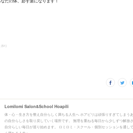
あなたの体、必ず楽になります！
ミ
(
51
)
Lomilomi Salon&School Hoapili
体・心・生き方を整え自分らしく満ちる人生へ ホアピリは頑張りすぎてしまうあ
の自分らしさを取り戻していく場所です。 無理を重ねる毎日から少しずつ解放さ
自分らしい毎日が巡り始めます。 ロミロミ・スクール・個別セッションを通して
く満ちる人生へ。