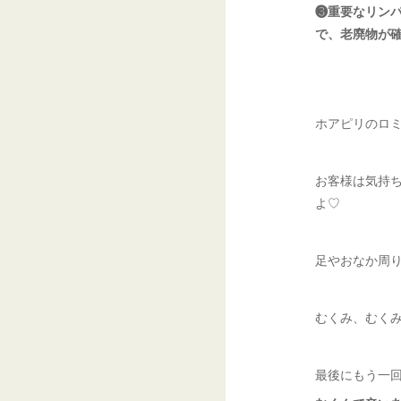
❸重要なリン
で、老廃物が
ホアピリのロ
お客様は気持
よ♡
足やおなか周
むくみ、むく
最後にもう一