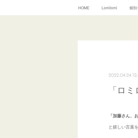
HOME
Lomilomi
個別
2022.04.24 12
「ロミ
「加藤さん、
と嬉しい言葉