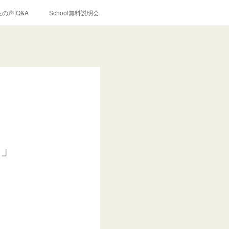
の声|Q&A
School無料説明会
！」