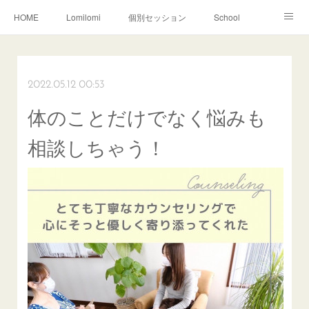
HOME
Lomilomi
個別セッション
School
About Hoapili
お客様の声|Q&A
受講生の声|Q&A
School無料説明会
2022.05.12 00:53
体のことだけでなく悩みも
相談しちゃう！