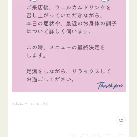
お客様の声・ロミロミ
(
51
)