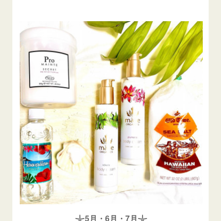
𓇼5月・6月・7月𓇼