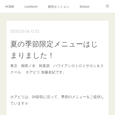
HOME
Lomilomi
個別セッション
School
About Hoapili
お客様の声|Q&A
受講生の声|Q&A
School無料説明会
2022.05.06 12:32
夏の季節限定メニューはじ
まりました！
東京 御茶ノ水 秋葉原 ハワイアンロミロミサロン＆ス
クール ホアピリ 加藤友紀です。
ホアピリは、24節気に沿って、季節のメニューをご提供し
ています☺️