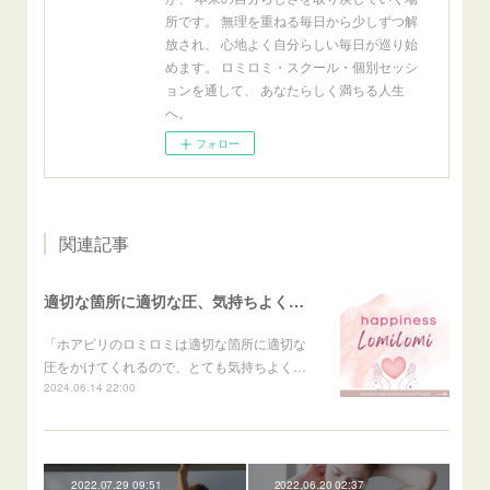
所です。 無理を重ねる毎日から少しずつ解
放され、 心地よく自分らしい毎日が巡り始
めます。 ロミロミ・スクール・個別セッシ
ョンを通して、 あなたらしく満ちる人生
へ。
フォロー
関連記事
適切な箇所に適切な圧、気持ちよく身を委ねることができる
「ホアピリのロミロミは適切な箇所に適切な
圧をかけてくれるので、とても気持ちよく…
2024.06.14 22:00
2022.07.29 09:51
2022.06.20 02:37