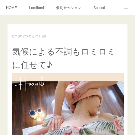
HOME
Lomilomi
個別セッション
School
About Hoapili
お客様の声|Q&A
受講生の声|Q&A
School無料説明会
2022.07.26 03:45
気候による不調もロミロミ
に任せて♪