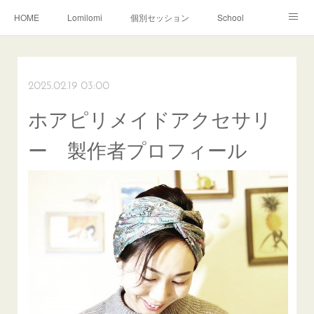
HOME
Lomilomi
個別セッション
School
About Hoapili
お客様の声|Q&A
受講生の声|Q&A
School無料説明会
2025.02.19 03:00
ホアピリメイドアクセサリ
ー 製作者プロフィール