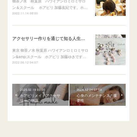
御茶ノ水 秋葉原 ハワイアンロミロミサロ
ン＆スクール ホアピリ 加藤友紀です。ホ…
2022.11.14 08:00
アクセサリー作りを通じて知る人生の真理！
東京 御茶ノ水 秋葉原 ハワイアンロミロミサロ
ン&amp;スクール ホアピリ 加藤ゆきです…
2022.06.12 04:07
2025.02.19 03:00
2024.12.24 07:59
ホアピリメイドアクセサ
心身のメンテナンスの重
リーの物語
要性