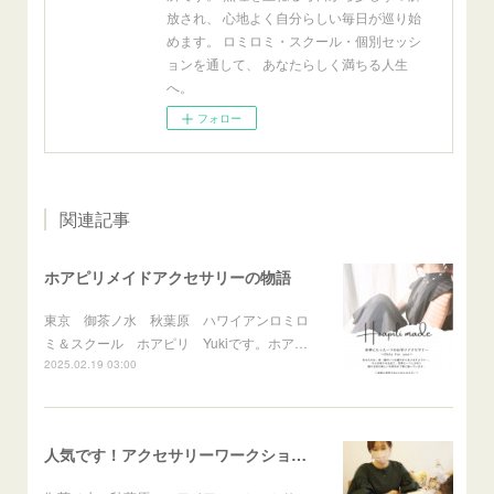
放され、 心地よく自分らしい毎日が巡り始
めます。 ロミロミ・スクール・個別セッシ
ョンを通して、 あなたらしく満ちる人生
へ。
フォロー
関連記事
ホアピリメイドアクセサリーの物語
東京 御茶ノ水 秋葉原 ハワイアンロミロ
ミ＆スクール ホアピリ Yukiです。ホア…
2025.02.19 03:00
人気です！アクセサリーワークショップ！