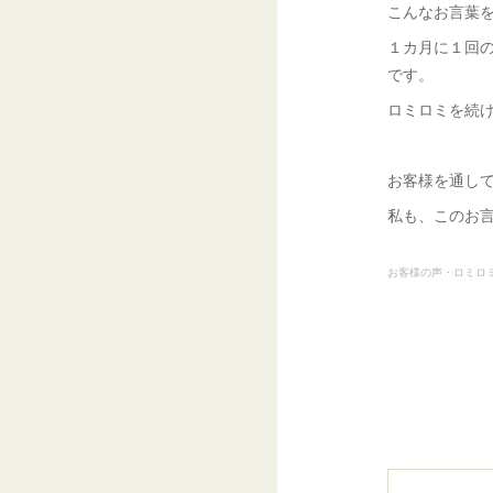
こんなお言葉
１カ月に１回
です。
ロミロミを続
お客様を通し
私も、このお
お客様の声・ロミロ