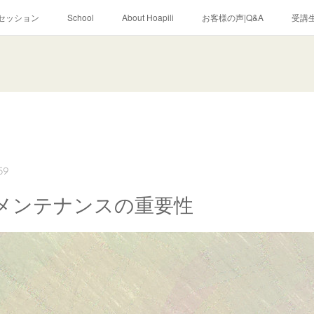
セッション
School
About Hoapili
お客様の声|Q&A
受講生
59
メンテナンスの重要性