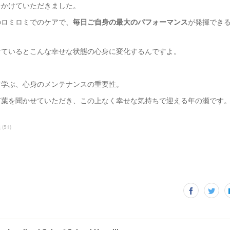
をかけていただきました。
のロミロミでのケアで、
毎日ご自身の最大のパフォーマンス
が発揮でき
けているとこんな幸せな状態の心身に変化するんですよ。
て学ぶ、心身のメンテナンスの重要性。
言葉を聞かせていただき、この上なく幸せな気持ちで迎える年の瀬です
ミ
(
51
)