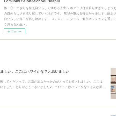
Lomilomi Salon&School Hoapili
体・心・生き方を整え自分らしく満ちる人生へ ホアピリは頑張りすぎてしまうあ
の自分らしさを取り戻していく場所です。 無理を重ねる毎日から少しずつ解放さ
自分らしい毎日が巡り始めます。 ロミロミ・スクール・個別セッションを通して
く満ちる人生へ。
フォロー
れました。ここはハワイかな？と思いました
術してくださって、元気が出なかったのがとっても癒されました。ここは
いました！ありがとうございました♪」↑↑↑ここはハワイかな？そんな風…