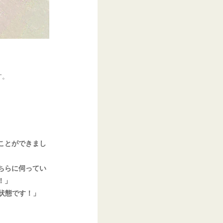
す。
ことができまし
ちらに伺ってい
！」
状態です！」