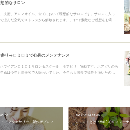
理想的なサロン
、技術、アロマオイル、全てにおいて理想的なサロンです。サロンに入っ
で澄んだ空気でストレスから解放されます。」↑↑↑素敵なご感想をお寄…
お参り→ロミロミで心身のメンテナンス
ハワイアンロミロミサロン＆スクール ホアピリ Yukiです。ホアピリのあ
年始は今年も参拝客で大賑わいでした。今年も大国祭で福笹を頂いたの…
 03:00
2024.12.14 22:00
メイドアクセサリー 製作者プロフ
ロミロミとは？Vol.2 心のメンテ