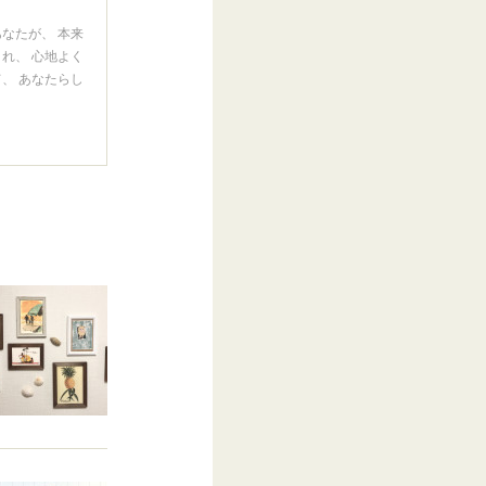
なたが、 本来
れ、 心地よく
、 あなたらし