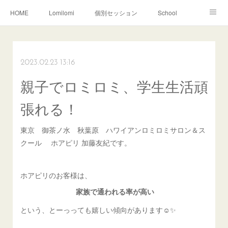
HOME
Lomilomi
個別セッション
School
About Hoapili
お客様の声|Q&A
受講生の声|Q&A
School無料説明会
2023.02.23 13:16
親子でロミロミ、学生生活頑
張れる！
東京 御茶ノ水 秋葉原 ハワイアンロミロミサロン＆ス
クール ホアピリ 加藤友紀です。
ホアピリのお客様は、
家族で通われる率が高い
という、とーっっても嬉しい傾向があります☺️✨