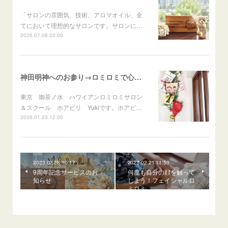
「サロンの雰囲気、技術、アロマオイル、全
てにおいて理想的なサロンです。サロンに…
2026.07.08 22:00
神田明神へのお参り→ロミロミで心身のメンテナンス
東京 御茶ノ水 ハワイアンロミロミサロン
＆スクール ホアピリ Yukiです。ホアピ…
2026.01.23 12:00
2023.02.28 10:17
2023.02.21 11:50
9周年記念サービスのお
何度も自分の顔を触って
知らせ
しまう！フェイシャルロ
ミロミ