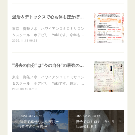
温活＆デトックスで心も体もぽかぽかに♪冬のスペシャルメニュー
東京 御茶ノ水 ハワイアンロミロミサロン
＆スクール ホアピリ Yukiです。今年も…
2025.11.13 06:33
”過去の自分”は”今の自分”の最強の応援団！
東京 御茶ノ水 ハワイアンロミロミサロン
＆スクール ホアピリ Yukiです。最近、…
2025.08.12 07:05
2023.03.17 07:12
2023.02.23 13:16
健康で幸せな人生実現〜
親子でロミロミ、学生生
9周年のご挨拶〜
活頑張れる！