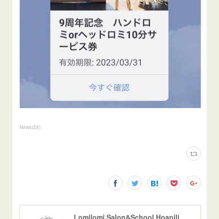
News
(
22
)
Lomilomi Salon&School Hoapili