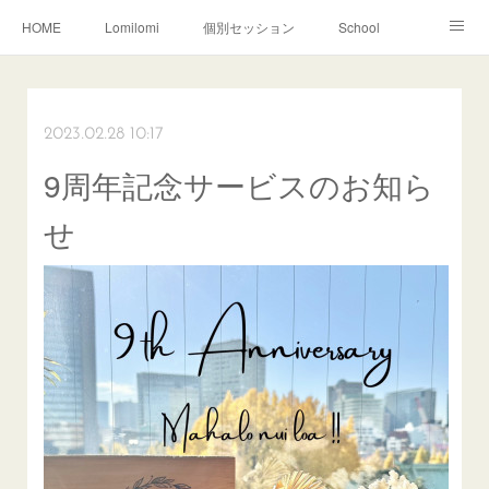
HOME
Lomilomi
個別セッション
School
About Hoapili
お客様の声|Q&A
受講生の声|Q&A
School無料説明会
2023.02.28 10:17
9周年記念サービスのお知ら
せ