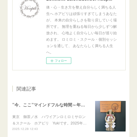
体・心・生き方を整え自分らしく満ちる人
生へ ホアピリは頑張りすぎてしまうあなた
が、 本来の自分らしさを取り戻していく場
所です。 無理を重ねる毎日から少しずつ解
放され、 心地よく自分らしい毎日が巡り始
めます。 ロミロミ・スクール・個別セッシ
ョンを通して、 あなたらしく満ちる人生
へ。
フォロー
関連記事
”今、ここ”マインドフルな時間～年末のご挨拶～
東京 御茶ノ水 ハワイアンロミロミサロン
＆スクール ホアピリ Yukiです。2025年…
2025.12.28 12:43