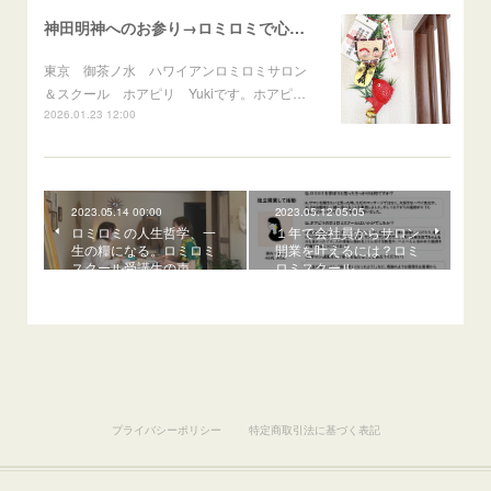
神田明神へのお参り→ロミロミで心身のメンテナンス
東京 御茶ノ水 ハワイアンロミロミサロン
＆スクール ホアピリ Yukiです。ホアピ…
2026.01.23 12:00
2023.05.14 00:00
2023.05.12 05:05
ロミロミの人生哲学、一
１年で会社員からサロン
生の糧になる。ロミロミ
開業を叶えるには？ロミ
スクール受講生の声
ロミスクール
プライバシーポリシー
特定商取引法に基づく表記