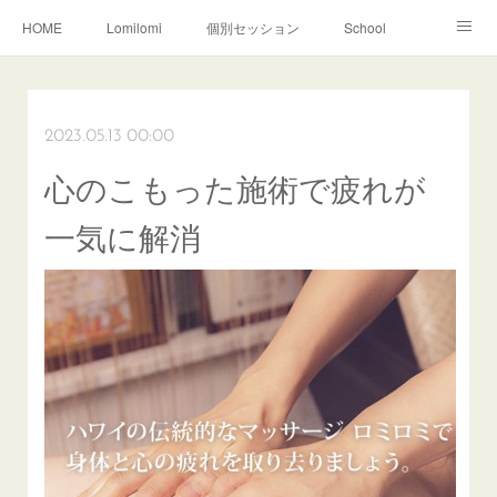
HOME
Lomilomi
個別セッション
School
About Hoapili
お客様の声|Q&A
受講生の声|Q&A
School無料説明会
2023.05.13 00:00
心のこもった施術で疲れが
一気に解消