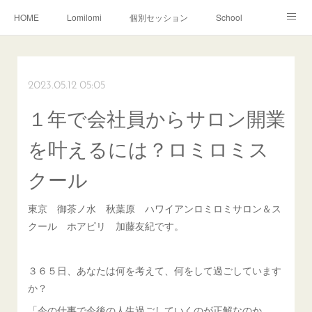
HOME
Lomilomi
個別セッション
School
About Hoapili
お客様の声|Q&A
受講生の声|Q&A
School無料説明会
2023.05.12 05:05
１年で会社員からサロン開業
を叶えるには？ロミロミス
クール
東京 御茶ノ水 秋葉原 ハワイアンロミロミサロン＆ス
クール ホアピリ 加藤友紀です。
３６５日、あなたは何を考えて、何をして過ごしています
か？
「今の仕事で今後の人生過ごしていくのが正解なのか