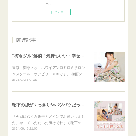
へ。
フォロー
関連記事
”梅雨ダル”解消！気持ちいい・幸せ・スッキリ最高
東京 御茶ノ水 ハワイアンロミロミサロン
＆スクール ホアピリ Yukiです。”梅雨ダ…
2026.07.06 01:28
靴下の線がくっきり💦パツパツだった脚がふわふわに
「今回はむくみ改善をメインでお願いしまし
た。やっていただいた後はそれまで靴下の…
2024.06.19 22:00