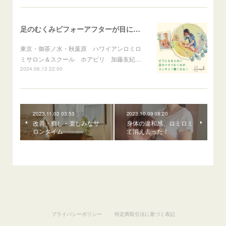
足のむくみビフォーアフターが目に見えてわかる
東京・御茶ノ水・秋葉原 ハワイアンロミロ
ミサロン＆スクール ホアピリ 加藤友紀…
2024.06.13 22:00
2023.11.02 03:53
2023.10.09 08:20
改善・癒し・楽しみなサ
身体の違和感、ロミロミ
ロンタイム
で消え去った！
プライバシーポリシー
特定商取引法に基づく表記