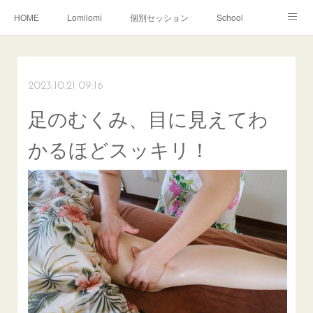
HOME
Lomilomi
個別セッション
School
About Hoapili
お客様の声|Q&A
受講生の声|Q&A
School無料説明会
2023.10.21 09:16
足のむくみ、目に見えてわ
かるほどスッキリ！