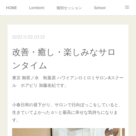
HOME
Lomilomi
個別セッション
School
About Hoapili
お客様の声|Q&A
受講生の声|Q&A
School無料説明会
2023.11.02 03:53
改善・癒し・楽しみなサロ
ンタイム
東京 御茶ノ水 秋葉原 ハワイアンロミロミサロン&スクー
ル ホアピリ 加藤友紀です。
小春日和の昼下がり、サロンで日向ぼっこをしていると、
生きていてよかった☺️✨と最高に幸せな気持ちになりま
す。