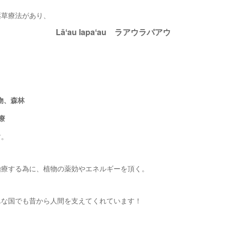
薬草療法があり、
Lāʻau lapaʻau ラアウラパアウ
植物、森林
治療
す。
治療する為に、植物の薬効やエネルギーを頂く。
んな国でも昔から人間を支えてくれています！