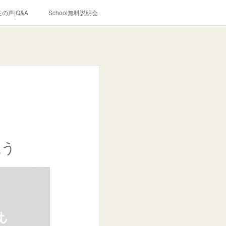
の声|Q&A
School無料説明会
思う