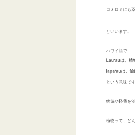
ロミロミにも
といいます。
ハワイ語で
Lauʻauは、
lapaʻauは、
という意味で
病気や怪我を
植物って、ど