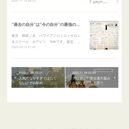
2025.11.13 06:33
”過去の自分”は”今の自分”の最強の応援団！
東京 御茶ノ水 ハワイアンロミロミサロン
＆スクール ホアピリ Yukiです。最近、…
2025.08.12 07:05
2023.11.29 10:21
2023.11.08 00:59
人気になりすぎてほしく
アロマって塗る漢方薬み
ないけどお勧め
たいなものだと思う