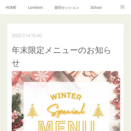
HOME
Lomilomi
個別セッション
School
About Hoapili
お客様の声|Q&A
受講生の声|Q&A
School無料説明会
2023.11.14 10:40
年末限定メニューのお知ら
せ