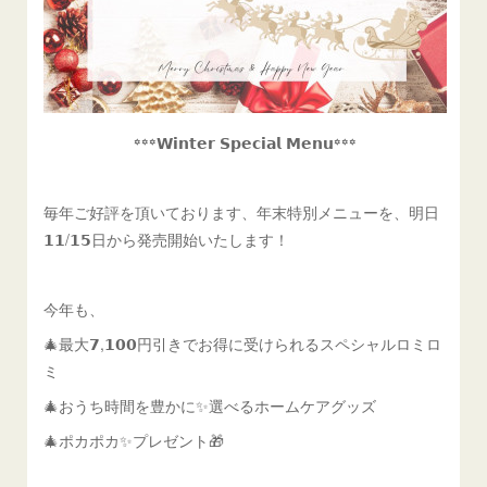
꙳꙳꙳𝗪𝗶𝗻𝘁𝗲𝗿 𝗦𝗽𝗲𝗰𝗶𝗮𝗹 𝗠𝗲𝗻𝘂꙳꙳꙳
毎年ご好評を頂いております、年末特別メニューを、明日
𝟭𝟭/𝟭𝟱日から発売開始いたします！
今年も、
🎄最大𝟳,𝟭𝟬𝟬円引きでお得に受けられるスペシャルロミロ
ミ
🎄おうち時間を豊かに✨選べるホームケアグッズ
🎄ポカポカ✨プレゼント🎁