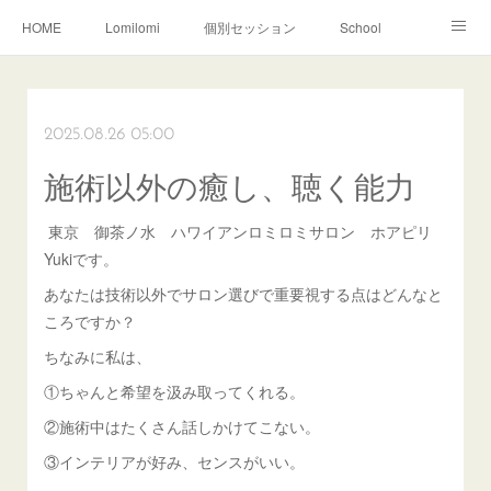
HOME
Lomilomi
個別セッション
School
About Hoapili
お客様の声|Q&A
受講生の声|Q&A
School無料説明会
2025.08.26 05:00
施術以外の癒し、聴く能力
東京 御茶ノ水 ハワイアンロミロミサロン ホアピリ
Yukiです。
あなたは技術以外でサロン選びで重要視する点はどんなと
ころですか？
ちなみに私は、
①ちゃんと希望を汲み取ってくれる。
②施術中はたくさん話しかけてこない。
③インテリアが好み、センスがいい。