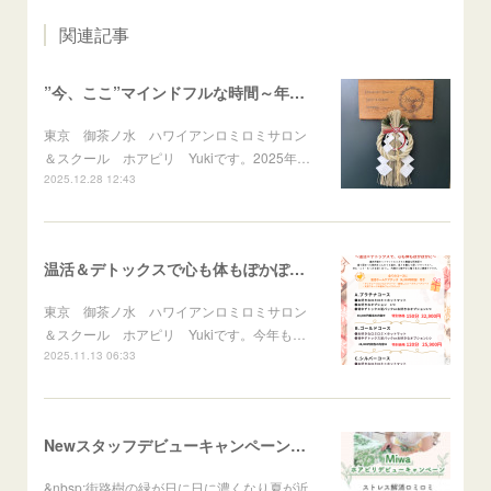
関連記事
”今、ここ”マインドフルな時間～年末のご挨拶～
東京 御茶ノ水 ハワイアンロミロミサロン
＆スクール ホアピリ Yukiです。2025年…
2025.12.28 12:43
温活＆デトックスで心も体もぽかぽかに♪冬のスペシャルメニュー
東京 御茶ノ水 ハワイアンロミロミサロン
＆スクール ホアピリ Yukiです。今年も…
2025.11.13 06:33
Newスタッフデビューキャンペーンはじまります！
&nbsp;街路樹の緑が日に日に濃くなり夏が近