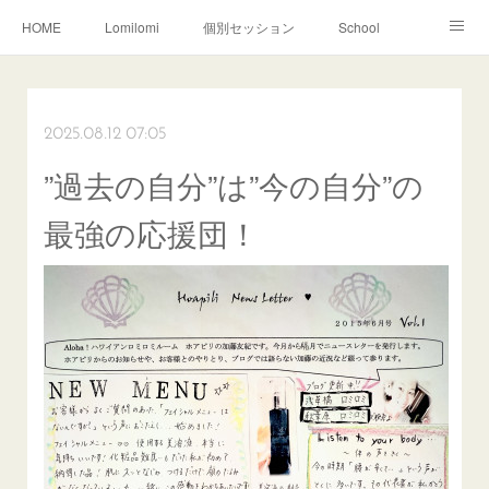
HOME
Lomilomi
個別セッション
School
About Hoapili
お客様の声|Q&A
受講生の声|Q&A
School無料説明会
2025.08.12 07:05
”過去の自分”は”今の自分”の
最強の応援団！