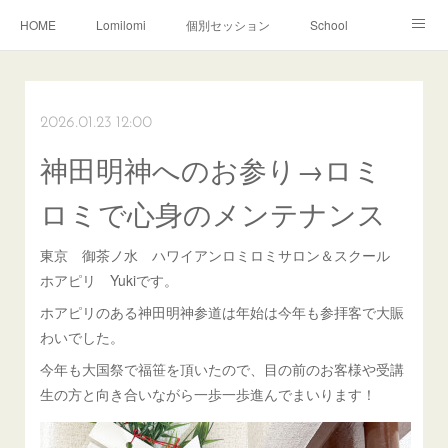
HOME
Lomilomi
個別セッション
School
About Hoapili
お客様の声|Q&A
受講生の声|Q&A
School無料説明会
2026.01.23 12:00
神田明神へのお参り→ロミ
ロミで心身のメンテナンス
東京 御茶ノ水 ハワイアンロミロミサロン＆スクール
ホアピリ Yukiです。
ホアピリのある神田明神参道は年始は今年も参拝客で大賑
わいでした。
今年も大国祭で福笹を頂いたので、目の前のお客様や受講
生の方と向き合いながら一歩一歩進んでまいります！