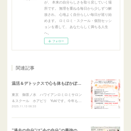
が、 本来の自分らしさを取り戻していく場
所です。 無理を重ねる毎日から少しずつ解
放され、 心地よく自分らしい毎日が巡り始
めます。 ロミロミ・スクール・個別セッシ
ョンを通して、 あなたらしく満ちる人生
へ。
フォロー
関連記事
温活＆デトックスで心も体もぽかぽかに♪冬のスペシャルメニュー
東京 御茶ノ水 ハワイアンロミロミサロン
＆スクール ホアピリ Yukiです。今年も…
2025.11.13 06:33
”過去の自分”は”今の自分”の最強の応援団！