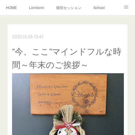
HOME
Lomilomi
個別セッション
School
About Hoapili
お客様の声|Q&A
受講生の声|Q&A
School無料説明会
2025.12.28 12:43
”今、ここ”マインドフルな時
間～年末のご挨拶～