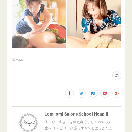
News
(
22
)
Lomilomi Salon&School Hoapili
体・心・生き方を整え自分らしく満ちる人
生へ ホアピリは頑張りすぎてしまうあなた