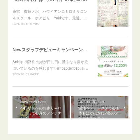
東京 御茶ノ水 ハワイアンロミロミサロン
＆スクール ホアピリ Yukiです。最近、…
2025.08.12 07:05
Newスタッフデビューキャンペーンはじまります！
&nbsp;街路樹の緑が日に日に濃くなり夏が近
づいているのを感じます✨&nbsp;&nbsp;ホ…
2025.06.02 04:22
2026.01.23 12:00
2025.11.13 06:33
神田明神へのお参り→ロ
温活＆デトックスで心も
ミロミで心身のメンテナ
体もぽかぽかに♪冬のス
ンス
ペシャルメニュー