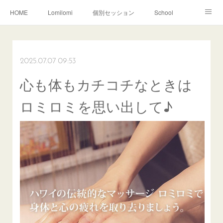
HOME
Lomilomi
個別セッション
School
About Hoapili
お客様の声|Q&A
受講生の声|Q&A
School無料説明会
2025.07.07 09:53
心も体もカチコチなときは
ロミロミを思い出して♪