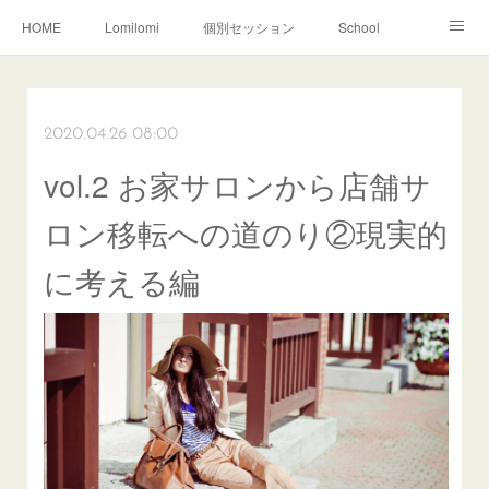
HOME
Lomilomi
個別セッション
School
About Hoapili
お客様の声|Q&A
受講生の声|Q&A
School無料説明会
2020.04.26 08:00
vol.2 お家サロンから店舗サ
ロン移転への道のり②現実的
に考える編