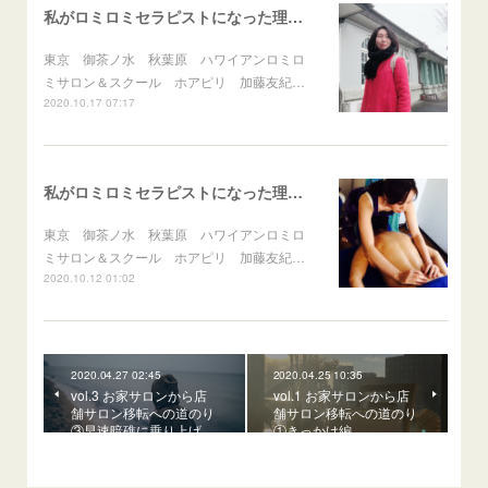
私がロミロミセラピストになった理由 vol.3 感情のフタを外したら…
東京 御茶ノ水 秋葉原 ハワイアンロミロ
ミサロン＆スクール ホアピリ 加藤友紀…
2020.10.17 07:17
私がロミロミセラピストになった理由 vol.2 突然の福音！？
東京 御茶ノ水 秋葉原 ハワイアンロミロ
ミサロン＆スクール ホアピリ 加藤友紀…
2020.10.12 01:02
2020.04.27 02:45
2020.04.25 10:35
vol.3 お家サロンから店
vol.1 お家サロンから店
舗サロン移転への道のり
舗サロン移転への道のり
③早速暗礁に乗り上げ…
①きっかけ編