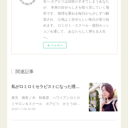
生へ ホアピリは頑張りすぎてしまうあなた
が、 本来の自分らしさを取り戻していく場
所です。 無理を重ねる毎日から少しずつ解
放され、 心地よく自分らしい毎日が巡り始
めます。 ロミロミ・スクール・個別セッシ
ョンを通して、 あなたらしく満ちる人生
へ。
フォロー
関連記事
私がロミロミセラピストになった理由vol.4 私のルーツはハワイだった！？
東京 御茶ノ水 秋葉原 ハワイアンロミロ
ミサロン＆スクール ホアピリ かとうゆ…
2020.11.06 22:58