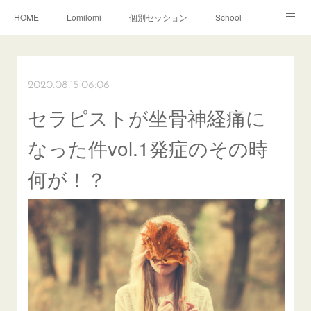
HOME
Lomilomi
個別セッション
School
About Hoapili
お客様の声|Q&A
受講生の声|Q&A
School無料説明会
2020.08.15 06:06
セラピストが坐骨神経痛に
なった件vol.1発症のその時
何が！？