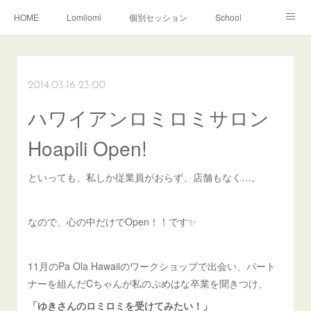
HOME
Lomilomi
個別セッション
School
About Hoapili
お客様の声|Q&A
受講生の声|Q&A
School無料説明会
2014.03.16 23:00
ハワイアンロミロミサロン
Hoapili Open!
といっても、私しか従業員がおらず、店舗もなく…。
なので、心の中だけでOpen！！です✨
11月のPa Ola Hawaiiのワークショップで出会い、パート
ナーを組んだCちゃんが私のぷめはな卒業を聞きつけ、
「ゆきさんのロミロミを受けてみたい！」